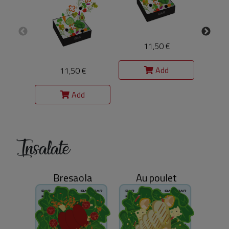
11,50 €
Add
11,50 €
Add
Insalate
Bresaola
Au poulet
T