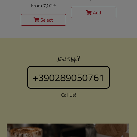
From 7,00 €
Add
Select
Need Help?
+390289050761
Call Us!