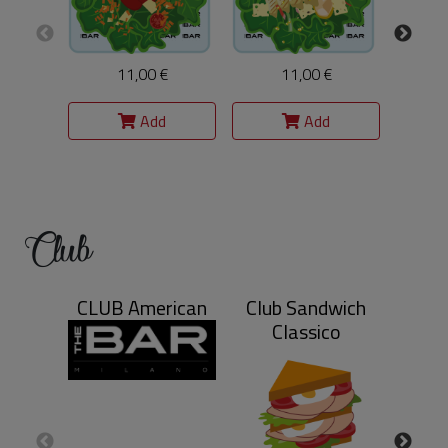
11,00 €
11,00 €
Add
Add
Club
CLUB American
Club Sandwich
Club
Classico