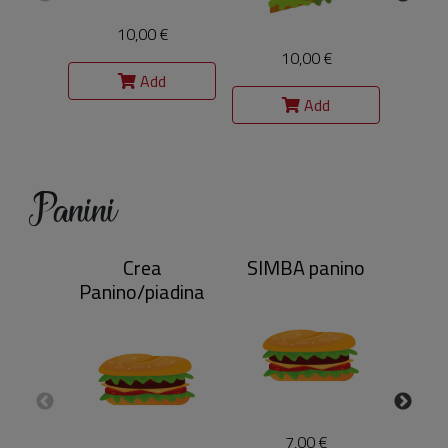
10,00 €
10,00 €
Add
Add
Panini
Crea
SIMBA panino
BEL
Panino/piadina
7,00 €