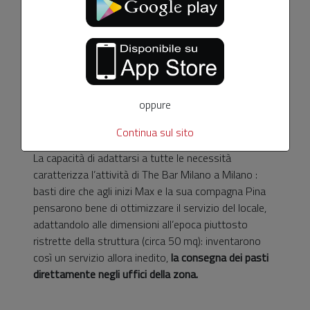
cinema multisala Odeon.
Dall’avvio dell’attività il percorso è stato difficile, ma
non si è mai arrestato: dalla consegna dei pasti agli
uffici della zona fino al catering, passando per la
quotidiana attività a contatto con la clientela, il locale
oppure
non ha smesso di ampliarsi e di differenziare la
gamma di servizi offerti al pubblico.
Continua sul sito
La capacità di adattarsi a tutte le necessità
caratterizza l’attività di The Bar Milano a Milano :
basti dire che agli inizi Max e la sua compagna Pina
pensarono bene di ottimizzare il servizio del locale,
adattandolo alle dimensioni all’epoca piuttosto
ristrette della struttura (circa 50 mq): inventarono
così un servizio allora inedito,
la consegna dei pasti
direttamente negli uffici della zona.